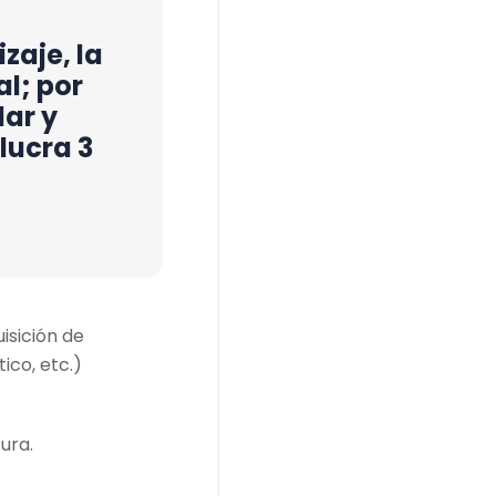
zaje, la
al; por
ar y
lucra 3
isición de
ico, etc.)
ura.