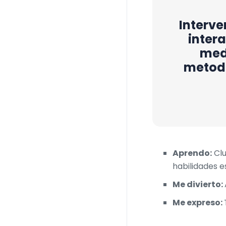
Interve
intera
med
metodo
Aprendo:
Clu
habilidades e
Me divierto:
Me expreso: