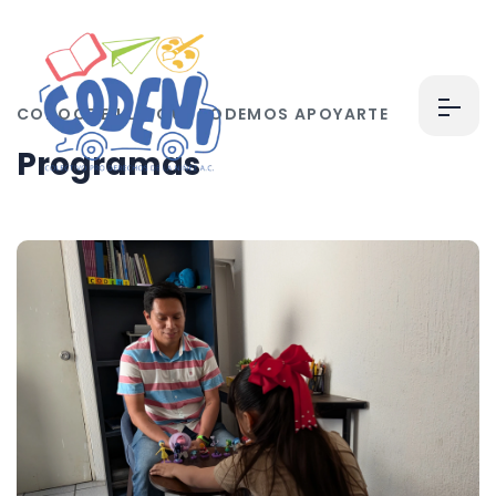
CONOCE EN LO QUE PODEMOS APOYARTE
P
r
o
g
r
a
m
a
s