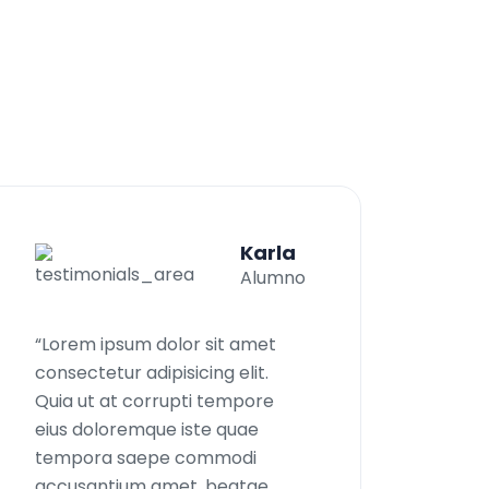
e
s
,
Karla
Alumno
“Lorem ipsum dolor sit amet
consectetur adipisicing elit.
Quia ut at corrupti tempore
eius doloremque iste quae
tempora saepe commodi
accusantium amet, beatae,