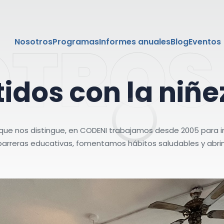
OTROS
Nosotros
Programas
Informes anuales
Blog
Eventos
t
i
d
o
s
c
o
n
l
a
n
i
ñ
e
nos distingue, en CODENI trabajamos desde 2005 para impul
arreras educativas, fomentamos hábitos saludables y abrimos