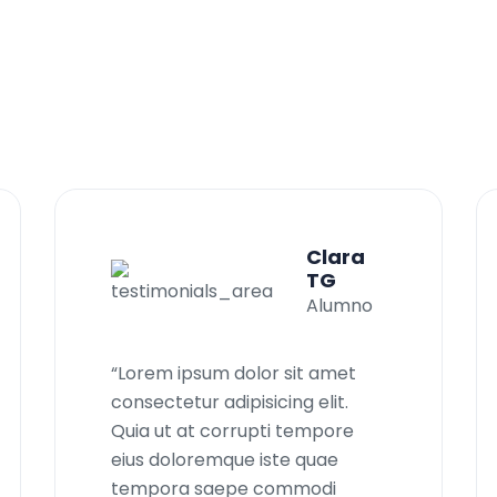
e
s
t
r
o
s
p
a
r
t
i
c
i
p
a
n
t
m
a
m
á
s
d
e
C
O
D
E
N
I
Clara
TG
Alumno
“Lorem ipsum dolor sit amet
consectetur adipisicing elit.
Quia ut at corrupti tempore
eius doloremque iste quae
tempora saepe commodi