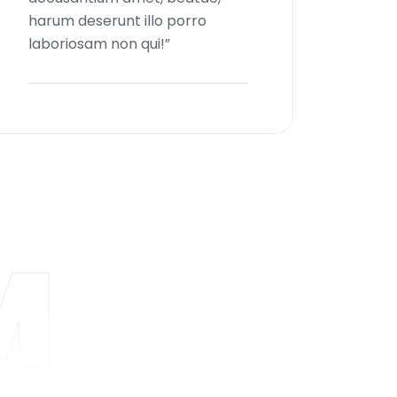
harum deserunt illo porro
laboriosam non qui!”
M