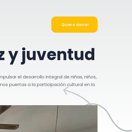
Quiero donar
z
y
j
u
v
e
n
t
u
d
sar el desarrollo integral de niñas, niños,
 puertas a la participación cultural en la