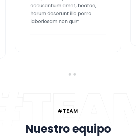
accusantium amet, beatae,
harum deserunt illo porro
laboriosam non qui!”
#TEA
#TEAM
N
u
e
s
t
r
o
e
q
u
i
p
o