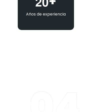
+
2
0
Años de experiencia
04
Testimonios