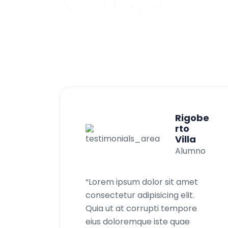
Q
u
e
d
i
c
e
n
n
u
g
r
a
d
u
a
d
o
s
y
Rigobe
rto
Villa
Alumno
“Lorem ipsum dolor sit amet
consectetur adipisicing elit.
Quia ut at corrupti tempore
eius doloremque iste quae