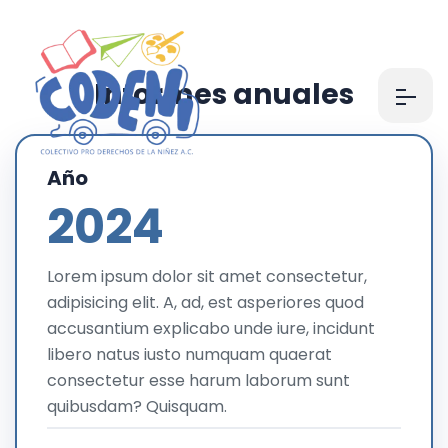
I
n
f
o
r
m
e
s
a
n
u
a
l
e
s
Año
2024
Lorem ipsum dolor sit amet consectetur,
adipisicing elit. A, ad, est asperiores quod
accusantium explicabo unde iure, incidunt
libero natus iusto numquam quaerat
consectetur esse harum laborum sunt
quibusdam? Quisquam.