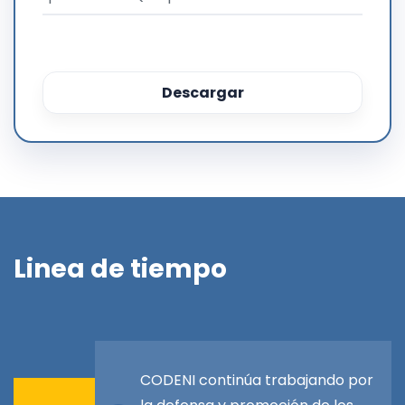
Descargar
L
i
n
e
a
d
e
t
i
e
m
p
o
CODENI continúa trabajando por